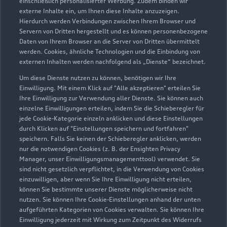
einschließlich personalisierter Werbung. Zudem binden wir
externe Inhalte ein, um Ihnen diese Inhalte anzuzeigen.
Hierdurch werden Verbindungen zwischen Ihrem Browser und
Sögeler Straße 9
Servern von Dritten hergestellt und es können personenbezogene
49757 Werlte
Daten von Ihrem Browser an die Server von Dritten übermittelt
werden. Cookies, ähnliche Technologien und die Einbindung von
05951 98820
externen Inhalten werden nachfolgend als „Dienste“ bezeichnet.
Um diese Dienste nutzen zu können, benötigen wir Ihre
info@autohaus-korte.de
Einwilligung. Mit einem Klick auf "Alle akzeptieren" erteilen Sie
Ihre Einwilligung zur Verwendung aller Dienste. Sie können auch
einzelne Einwilligungen erteilen, indem Sie die Schieberegler für
Kontaktdaten herunterladen
jede Cookie-Kategorie einzeln anklicken und diese Einstellungen
durch Klicken auf "Einstellungen speichern und fortfahren"
speichern. Falls Sie keinen der Schieberegler anklicken, werden
nur die notwendigen Cookies (z. B. der Ensighten Privacy
Öffnungszeiten
Manager, unser Einwilligungsmanagementtool) verwendet. Sie
sind nicht gesetzlich verpflichtet, in die Verwendung von Cookies
einzuwilligen, aber wenn Sie Ihre Einwilligung nicht erteilen,
können Sie bestimmte unserer Dienste möglicherweise nicht
Service
nutzen. Sie können Ihre Cookie-Einstellungen anhand der unten
Geschlossen
,
öffnet am
Montag 07:30
aufgeführten Kategorien von Cookies verwalten. Sie können Ihre
Einwilligung jederzeit mit Wirkung zum Zeitpunkt des Widerrufs