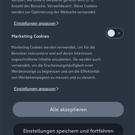
Elektromodelle
Anzahl der Besuche, Verweildauer). Diese Cookies
Gebrauchtwagensuche
Support
werden zur Optimierung der Webseite verwendet.
Saisonale Angebote
Plug-in-Hybride
Gebrauchtwagen
Einstellungen anpassen
Audi Services
Über Audi
Kundenservice
Finanzierung
Marketing Cookies
Garantie
Händlersuche
Aktionen & Angebote
Unternehmen
Marketing Cookies werden verwendet, um für die
Audi digital services
Benutzer relevantere und auf deren Interessen
Audi Code
Geschäftskunden
Karriere
zugeschnittene Inhalte anzubieten. Sie werden auch
myAudi
verwendet, um die Erscheinungshäufigkeit einer
Häufige Fragen (FAQ)
Investor Relations
Werbeanzeige zu begrenzen und um die Effektivität
© 2026 AUDI AG. Alle Rechte vorbehalten
von Werbekampagnen zu messen und zu steuern.
Audi Online Beratung
Presse & Media Center
Impressum
Rechtliches
Hinweisgebersystem
Einstellungen anpassen
Online-Terminvereinbarung
Datenschutz
Datenschutzinformation
Cookie-Einstellungen
Servicekontakt
Cookie-Richtlinie
Barrierefreiheit
Audi erleben
Alle akzeptieren
Digital Services Act
EU Data Act
Bordbuch & Bedienungsanleitungen
Newsletter
Verträge kündigen
Einstellungen speichern und fortfahren