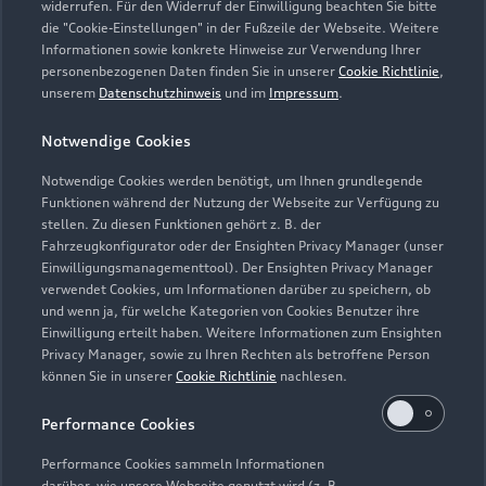
widerrufen. Für den Widerruf der Einwilligung beachten Sie bitte
Teile- und Zubehörverkauf
die "Cookie-Einstellungen" in der Fußzeile der Webseite. Weitere
Geschlossen
,
öffnet am
Montag 08:00
Informationen sowie konkrete Hinweise zur Verwendung Ihrer
personenbezogenen Daten finden Sie in unserer
Cookie Richtlinie
,
unserem
Datenschutzhinweis
und im
Impressum
.
Werkstatt
Geschlossen
,
öffnet am
Montag 08:00
Notwendige Cookies
Notwendige Cookies werden benötigt, um Ihnen grundlegende
Funktionen während der Nutzung der Webseite zur Verfügung zu
stellen. Zu diesen Funktionen gehört z. B. der
Fahrzeugkonfigurator oder der Ensighten Privacy Manager (unser
Einwilligungsmanagementtool). Der Ensighten Privacy Manager
Zurück nach oben
verwendet Cookies, um Informationen darüber zu speichern, ob
und wenn ja, für welche Kategorien von Cookies Benutzer ihre
Einwilligung erteilt haben. Weitere Informationen zum Ensighten
Modelle
Privacy Manager, sowie zu Ihren Rechten als betroffene Person
können Sie in unserer
Cookie Richtlinie
nachlesen.
Kaufen & leasen
Alle Modelle
Performance Cookies
Modelle vergleichen
Service & Zubehör
Performance Cookies sammeln Informationen
Neuwagensuche
darüber, wie unsere Webseite genutzt wird (z. B.