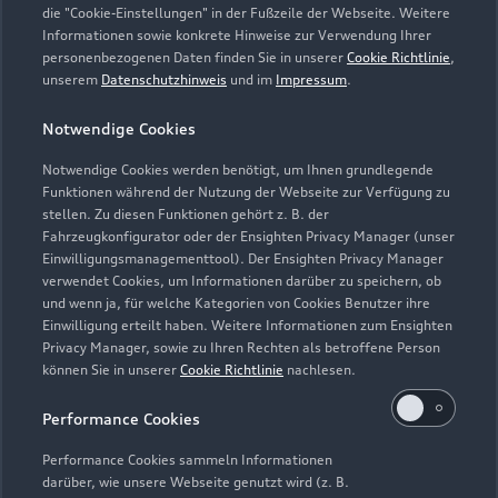
die "Cookie-Einstellungen" in der Fußzeile der Webseite. Weitere
Informationen sowie konkrete Hinweise zur Verwendung Ihrer
Teile- und Zubehörverkauf
personenbezogenen Daten finden Sie in unserer
Cookie Richtlinie
,
Geschlossen
,
öffnet am
Montag 08:00
unserem
Datenschutzhinweis
und im
Impressum
.
Notwendige Cookies
Werkstatt
Geschlossen
,
öffnet am
Montag 08:00
Notwendige Cookies werden benötigt, um Ihnen grundlegende
Funktionen während der Nutzung der Webseite zur Verfügung zu
stellen. Zu diesen Funktionen gehört z. B. der
Fahrzeugkonfigurator oder der Ensighten Privacy Manager (unser
Einwilligungsmanagementtool). Der Ensighten Privacy Manager
Zurück nach oben
verwendet Cookies, um Informationen darüber zu speichern, ob
und wenn ja, für welche Kategorien von Cookies Benutzer ihre
Einwilligung erteilt haben. Weitere Informationen zum Ensighten
Modelle
Privacy Manager, sowie zu Ihren Rechten als betroffene Person
können Sie in unserer
Cookie Richtlinie
nachlesen.
Kaufen & leasen
Alle Modelle
Performance Cookies
Modelle vergleichen
Service & Zubehör
Performance Cookies sammeln Informationen
Neuwagensuche
darüber, wie unsere Webseite genutzt wird (z. B.
Elektromodelle