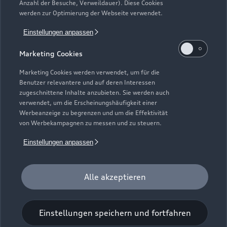
Anzahl der Besuche, Verweildauer). Diese Cookies
Gebrauchtwagensuche
Support
werden zur Optimierung der Webseite verwendet.
Saisonale Angebote
Plug-in-Hybride
Gebrauchtwagen
Einstellungen anpassen
Audi Services
Über Audi
Kundenservice
Finanzierung
Marketing Cookies
Garantie
Händlersuche
Aktionen & Angebote
Unternehmen
Marketing Cookies werden verwendet, um für die
Audi digital services
Benutzer relevantere und auf deren Interessen
Audi Code
Geschäftskunden
Karriere
zugeschnittene Inhalte anzubieten. Sie werden auch
myAudi
verwendet, um die Erscheinungshäufigkeit einer
Häufige Fragen (FAQ)
Investor Relations
Werbeanzeige zu begrenzen und um die Effektivität
© 2026 AUDI AG. Alle Rechte vorbehalten
von Werbekampagnen zu messen und zu steuern.
Audi Online Beratung
Presse & Media Center
Impressum
Rechtliches
Hinweisgebersystem
Einstellungen anpassen
Online-Terminvereinbarung
Datenschutz
Datenschutzinformation
Cookie-Einstellungen
Servicekontakt
Cookie-Richtlinie
Barrierefreiheit
Audi erleben
Alle akzeptieren
Digital Services Act
EU Data Act
Bordbuch & Bedienungsanleitungen
Newsletter
Verträge kündigen
Einstellungen speichern und fortfahren