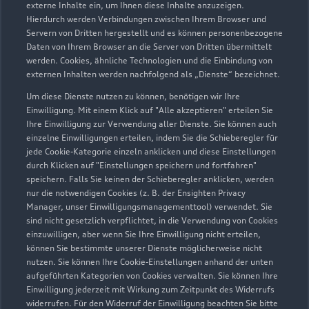
externe Inhalte ein, um Ihnen diese Inhalte anzuzeigen.
Hierdurch werden Verbindungen zwischen Ihrem Browser und
Servern von Dritten hergestellt und es können personenbezogene
Sögeler Straße 9
Daten von Ihrem Browser an die Server von Dritten übermittelt
werden. Cookies, ähnliche Technologien und die Einbindung von
49757 Werlte
externen Inhalten werden nachfolgend als „Dienste“ bezeichnet.
05951 98820
Um diese Dienste nutzen zu können, benötigen wir Ihre
Einwilligung. Mit einem Klick auf "Alle akzeptieren" erteilen Sie
Ihre Einwilligung zur Verwendung aller Dienste. Sie können auch
info@autohaus-korte.de
einzelne Einwilligungen erteilen, indem Sie die Schieberegler für
jede Cookie-Kategorie einzeln anklicken und diese Einstellungen
Kontaktdaten herunterladen
durch Klicken auf "Einstellungen speichern und fortfahren"
speichern. Falls Sie keinen der Schieberegler anklicken, werden
nur die notwendigen Cookies (z. B. der Ensighten Privacy
Manager, unser Einwilligungsmanagementtool) verwendet. Sie
sind nicht gesetzlich verpflichtet, in die Verwendung von Cookies
Öffnungszeiten
einzuwilligen, aber wenn Sie Ihre Einwilligung nicht erteilen,
können Sie bestimmte unserer Dienste möglicherweise nicht
nutzen. Sie können Ihre Cookie-Einstellungen anhand der unten
aufgeführten Kategorien von Cookies verwalten. Sie können Ihre
Service
Einwilligung jederzeit mit Wirkung zum Zeitpunkt des Widerrufs
Geschlossen
,
öffnet am
Montag 07:30
widerrufen. Für den Widerruf der Einwilligung beachten Sie bitte